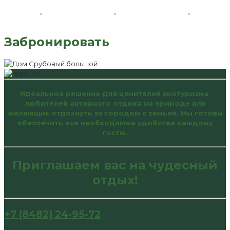
Забронировать
Идеальное решение для ценителей экотуризма,
любителей активного отдыха на природе или
желающих отдохнуть за городом с семьей. Мы готовы
обеспечить все необходимые удобства каждому
гостю.
Приглашаем вас на чудесный
отдых!
+7 (8482) 24-95-72