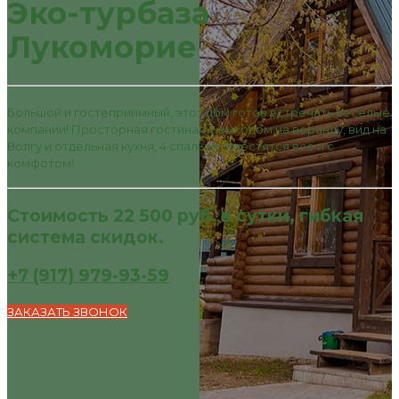
Эко-турбаза
Лукоморие
Большой и гостеприимный, этот дом готов встречать веселые
компании! Просторная гостиная с выходом на веранду, вид на
Волгу и отдельная кухня, 4 спальни. Уместятся все и с
комфотом!
Стоимость 22 500 руб. в сутки, гибкая
система скидок.
+7 (917) 979-93-59
ЗАКАЗАТЬ ЗВОНОК